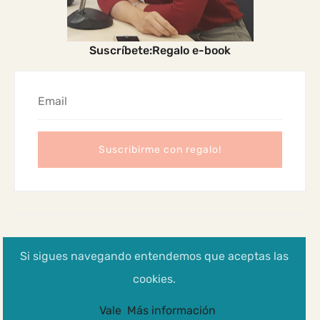
Suscríbete:Regalo e-book
2024 Madres Cabreadas
Si sigues navegando entendemos que aceptas las
Aviso legal, Política de privacidad y cookies
cookies.
Vale
Más información