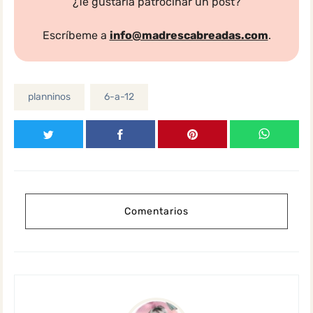
¿Te gustaría patrocinar un post?
Escríbeme a
info@madrescabreadas.com
.
planninos
6-a-12
Comentarios