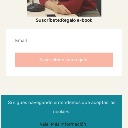
Suscríbete:Regalo e-book
2024 Madres Cabreadas
Si sigues navegando entendemos que aceptas las
Aviso legal, Política de privacidad y cookies
cookies.
Vale
Más información