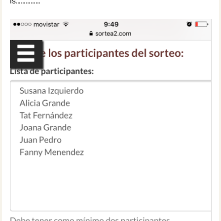
is……………