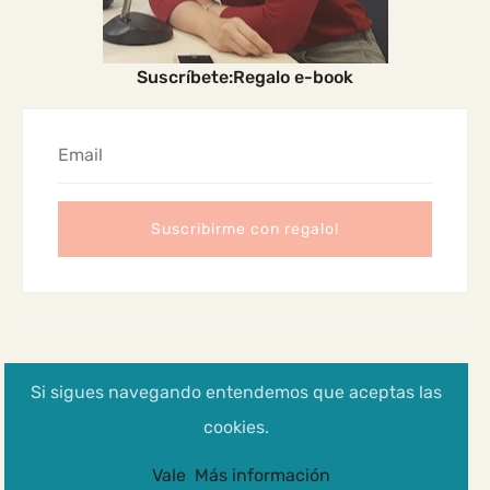
Suscríbete:Regalo e-book
2024 Madres Cabreadas
Si sigues navegando entendemos que aceptas las
Aviso legal, Política de privacidad y cookies
cookies.
Vale
Más información